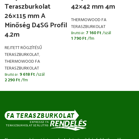
Teraszburkolat
42×42 mm 4m
26×115 mm A
THERMOWOOD FA
Minőség D4SG Profil
TERASZBURKOLAT
4.2m
7 160
Ft
/szál
Bruttó ár:
1 790
Ft
/fm
REJTETT RÖGZÍTÉSŰ
TERASZBURKOLAT
,
THERMOWOOD FA
B
TERASZBURKOLAT
9 618
Ft
/szál
Bruttó ár:
2 290
Ft
/fm