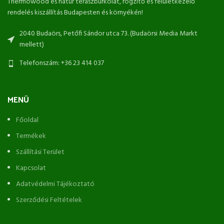
Thermowood és natúr teraszburkolat, rögzítő és felületkezelő
rendelés kiszállítás Budapesten és környékén!
2040 Budaörs, Petőfi Sándor utca 73. (Budaörsi Media Markt
mellett)
Telefonszám: +36 23 414 037
MENÜ
Főoldal
Termékek
Szállítási Terület
Kapcsolat
Adatvédelmi Tájékoztató
Szerződési Feltételek