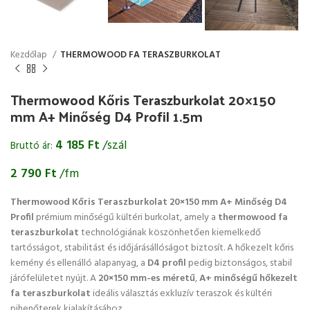
Kezdőlap
THERMOWOOD FA TERASZBURKOLAT
Thermowood Kőris Teraszburkolat 20×150
mm A+ Minőség D4 Profil 1.5m
4 185
Ft
/szál
Bruttó ár:
2 790
Ft
/fm
Thermowood Kőris Teraszburkolat 20×150 mm A+ Minőség D4
Profil
prémium minőségű kültéri burkolat, amely a
thermowood fa
teraszburkolat
technológiának köszönhetően kiemelkedő
tartósságot, stabilitást és időjárásállóságot biztosít. A hőkezelt kőris
kemény és ellenálló alapanyag, a
D4 profil
pedig biztonságos, stabil
járófelületet nyújt. A
20×150 mm-es méretű
,
A+ minőségű hőkezelt
fa teraszburkolat
ideális választás exkluzív teraszok és kültéri
pihenőterek kialakításához.